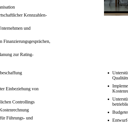
nisation
tschaftlicher Kennzahlen-
 Unternehmen und
on Finanzierungsgesprächen,
lanung zur Rating-
lbeschaffung
Unterstü
Qualitä
Impleme
nter Einbeziehung von
Kostenr
Unterstü
lichen Controllings
betriebl
n Kostenrechnung
Budgeter
für Führungs- und
Entwurf