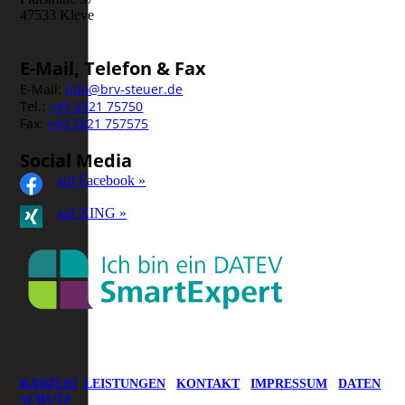
47533 Kleve
E-Mail, Telefon & Fax
E-Mail:
info@brv-steuer.de
Tel.:
+49 2821 75750
Fax:
+49 2821 757575
Social Media
auf Facebook »
auf XING »
KANZLEI
LEISTUNGEN
KONTAKT
IMPRESSUM
DATEN
SCHUTZ