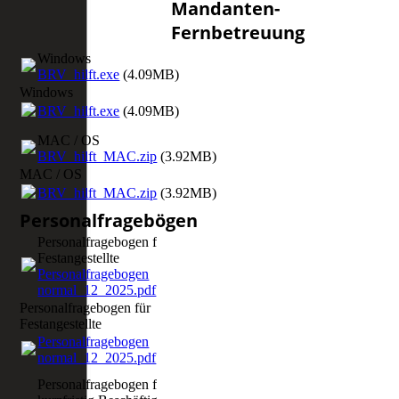
Mandanten-
Fernbetreuung
Windows
BRV_hilft.exe
(4.09MB)
Windows
BRV_hilft.exe
(4.09MB)
MAC / OS
BRV_hilft_MAC.zip
(3.92MB)
MAC / OS
BRV_hilft_MAC.zip
(3.92MB)
Personalfragebögen
Personalfragebogen für
Festangestellte
Personalfragebogen
normal_12_2025.pdf
(163.38KB)
Personalfragebogen für
Festangestellte
Personalfragebogen
normal_12_2025.pdf
(163.38KB)
Personalfragebogen für Minijobber und