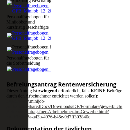
kurzfristig Beschäftigte
Personalfragebogen
GFB_Minijob_12_2025.pdf
(177.77KB)
Personalfragebogen für
Minijobber und
kurzfristig Beschäftigte
Personalfragebogen
GFB_Minijob_12_2025.pdf
(177.77KB)
Personalfragebogen für die Sofortmeldung
Personalfragebogen_Sofortmeldung_10_2024.pdf
(94.14KB)
Personalfragebogen für
die Sofortmeldung
Personalfragebogen_Sofortmeldung_10_2024.pdf
(94.14KB)
Befreiungsantrag Rentenversicherung
Dieser Antrag ist
zwingend
erforderlich, falls
KEINE
Beiträge
durch den Arbeitnehmer entrichtet werden sollen):
https://www.minijob-
zentrale.de/SharedDocs/Downloads/DE/Formulare/gewerblich/
Befreiungsantrag-fuer-Arbeitnehmer-im-Gewerbe.html?
nn=b0bdec7a-a43b-4976-b45e-9d7ff303840e
Dokumentation der täglichen