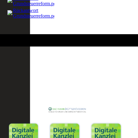
Grundsteuerreform.pdf
(605.05KB)
Rückantwort
Grundsteuerreform.pdf
(605.05KB)