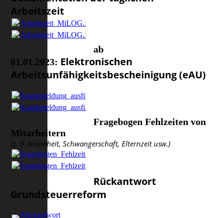
Arbeitszeit
Arbeitszeit_MiLOG.xls
(91.0KB)
Arbeitszeit_MiLOG.xls
(91.0KB)
ab
Elektronischen
01.01.2023:
Arbeitsunfähigkeitsbescheinigung (eAU)
Krankmeldung_ausfüllbar.pdf
(2.79MB)
Krankmeldung_ausfüllbar.pdf
(2.79MB)
Fragebogen Fehlzeiten von
Mitarbeitern
(z. B. Krankheit, Schwangerschaft, Elternzeit usw.)
Fragebogen_Fehlzeiten_07_2023.pdf
(244.1KB)
Fragebogen_Fehlzeiten_07_2023.pdf
(244.1KB)
Rückantwort
Grundsteuerreform
Rückantwort